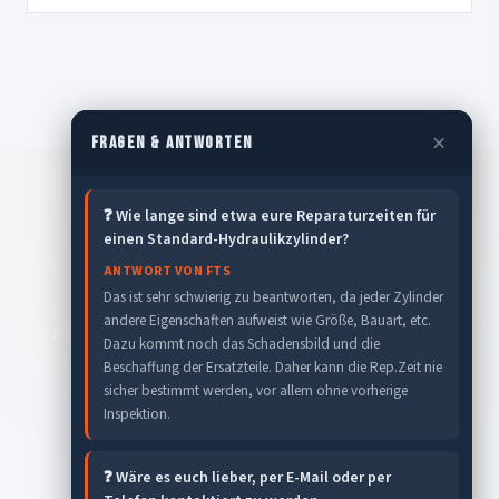
×
FRAGEN & ANTWORTEN
❓ Wie lange sind etwa eure Reparaturzeiten für
STAPLER-PROBLEM?
einen Standard-Hydraulikzylinder?
Wir helfen sofort.
ANTWORT VON FTS
Das ist sehr schwierig zu beantworten, da jeder Zylinder
andere Eigenschaften aufweist wie Größe, Bauart, etc.
Ob schnelle Reparatur, geplante Wartung oder UVV-
Dazu kommt noch das Schadensbild und die
Prüfung – melden Sie sich bei uns.
Beschaffung der Ersatzteile. Daher kann die Rep.Zeit nie
sicher bestimmt werden, vor allem ohne vorherige
Inspektion.
☎ 01511 1617457
❓ Wäre es euch lieber, per E-Mail oder per