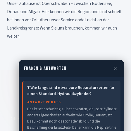
Unser Zuhause ist Oberschwaben – zwischen Bodensee,
Donau und Allgäu. Hier kennen wir die Region und sind schnell
bei Ihnen vor Ort. Aber unser Service endet nicht an der
Landkreisgrenze: Wenn Sie uns brauchen, kommen wir auch
weiter.
×
FRAGEN & ANTWORTEN
❓ Wie lange sind etwa eure Reparaturzeiten für
LERNEN SIE UNS KENNEN
einen Standard-Hydraulikzylinder?
Sprechen Sie uns an
ANTWORT VON FTS
Das ist sehr schwierig zu beantworten, da jeder Zylinder
andere Eigenschaften aufweist wie Größe, Bauart, etc.
Ob Frage, Angebot oder spontaner Einsatz – wir freuen
Dazu kommt noch das Schadensbild und die
uns auf Ihre Nachricht.
Beschaffung der Ersatzteile. Daher kann die Rep.Zeit nie